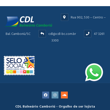
Rua 902, 530 – Centro –
Bal. Camboriú/SC
cdl@cdl-bc.com.br
47 3261
3300
CDL Balneário Camboriú - Orgulho de ser lojista