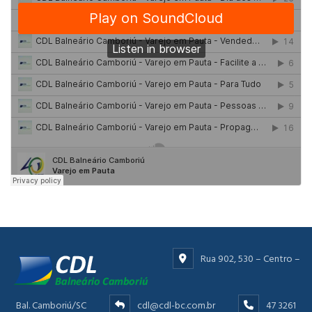
Rua 902, 530 – Centro –
Bal. Camboriú/SC
cdl@cdl-bc.com.br
47 3261