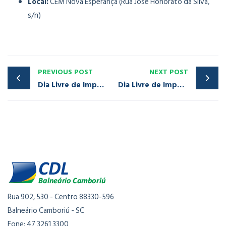
Local:
CEM Nova Esperança (Rua José Honorato da Silva,
s/n)
PREVIOUS POST
NEXT POST
Dia Livre de Impostos 2026: CDL Jovem inicia mobilização e convida empresários de Balneário Camboriú para a campanha
Dia Livre de Impostos chega à 20ª edição em 28 de maio com mobilização de lojistas em Balneário Camboriú
Rua 902, 530 - Centro 88330-596
Balneário Camboriú - SC
Fone: 47 3261 3300