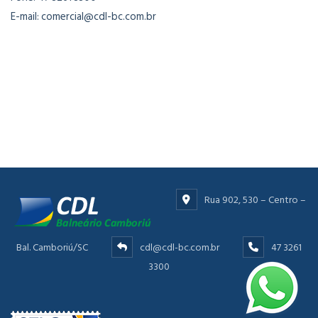
E-mail: comercial@cdl-bc.com.br
Rua 902, 530 – Centro –
Bal. Camboriú/SC
cdl@cdl-bc.com.br
47 3261
3300